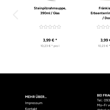
Steinpilzrahmsuppe,
Fränki
390ml / Glas
Erbsenterrin
/ Do
3,99 € *
3,99 
10,23 € * pro l
10,23 € *
BEI FRA
MEHR ÜBER...
Tel.: 09
Impressum
Mo–Fr
v
Kontakt