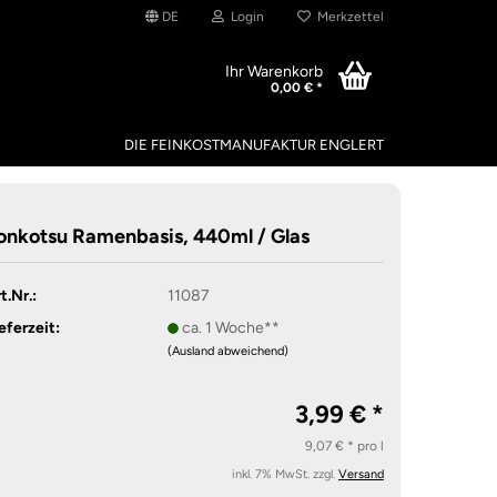
DE
Login
Merkzettel
Ihr Warenkorb
0,00 € *
DIE FEINKOSTMANUFAKTUR ENGLERT
onkotsu Ramenbasis, 440ml / Glas
t.Nr.:
11087
eferzeit:
ca. 1 Woche**
(Ausland abweichend)
3,99 € *
9,07 € * pro l
inkl. 7% MwSt. zzgl.
Versand