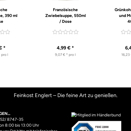
sche
Französische
Grünkohl
e, 390 ml
Zwiebelsuppe, 550ml
und M
se
/ Dose
4
€ *
4,99 € *
6,
 pro l
9,07 € * pro l
16,23 
Feinkost Englert – Die feine Art zu genießen.
GEN...
352/ 8747-35
on 8:00 bis 13:00 Uhr