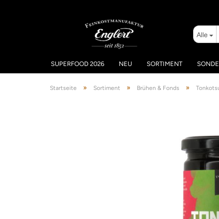
Alle
SUPERFOOD 2026
NEU
SORTIMENT
SONDE
»
»
»
Startseite
Sortiment
Brühen & Fonds
Tonkots