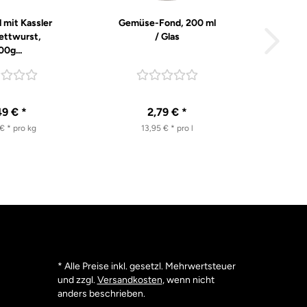
 mit Kassler
Gemüse-Fond, 200 ml
ettwurst,
/ Glas
00g...
49 € *
2,79 € *
€ * pro kg
13,95 € * pro l
* Alle Preise inkl. gesetzl. Mehrwertsteuer
und zzgl.
Versandkosten
, wenn nicht
anders beschrieben.