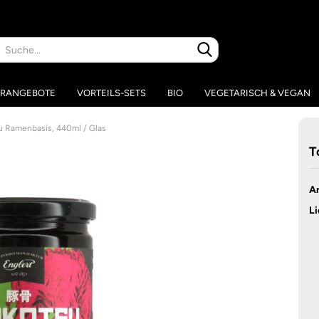
Suche...
RANGEBOTE
VORTEILS-SETS
BIO
VEGETARISCH & VEGAN
u Ramenbasis, 440ml / Glas
T
Ar
Li