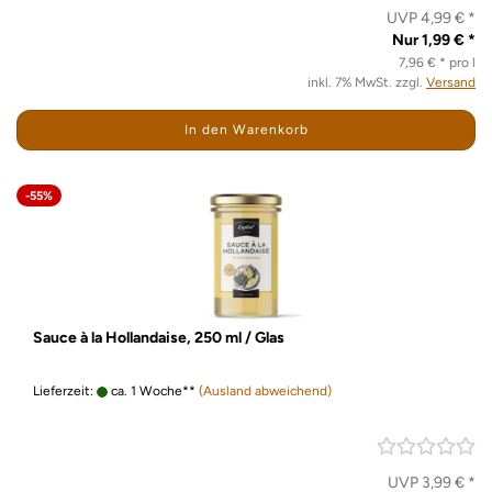
UVP 4,99 € *
Nur 1,99 € *
7,96 € * pro l
inkl. 7% MwSt. zzgl.
Versand
In den Warenkorb
-55%
Sauce à la Hollandaise, 250 ml / Glas
Lieferzeit:
ca. 1 Woche**
(Ausland abweichend)
UVP 3,99 € *