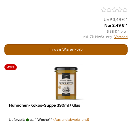
UVP 3,49 € *
Nur 2,49 € *
6,38 € * pro l
inkl. 7% MwSt. zzgl.
Versand
In den Warenkorb
-28%
Hühnchen-Kokos-Suppe 390ml / Glas
Lieferzeit:
ca. 1 Woche**
(Ausland abweichend)