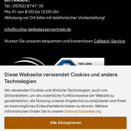
BEI FRAGEN...
Tel.: 09352/ 8747-35
Mo–Fr
von 8:00 bis 13:00 Uhr
Abholung vor Ort bitte mit telefonischer Vorbestellung!
info@culina-delikatessenvertrieb.de
Nutzen Sie unseren bequemen und kostenlosen
Callback-Service
Diese Webseite verwendet Cookies und andere
Technologien
Wir verwenden Cookies und ähnliche Technologien, auch von
* Alle Preise inkl. gesetzl. Mehrwertsteuer und zzgl.
Drittanbietern, um die ordentliche Funktionsweise der Website zu
Versandkosten
, wenn nicht anders beschrieben.
gewährleisten, die Nutzung unseres Angebotes zu analysieren und Ihnen
ein bestmögliches Einkaufserlebnis bieten zu können. Weitere
Informationen finden Sie in unserer
Datenschutzerklärung
.
** Gilt für Lieferungen innerhalb Deutschlands, Lieferzeiten für
andere Länder entnehmen Sie bitte der Schaltfläche mit den
Alle Akzeptieren
Versandinformationen.