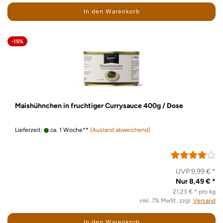
In den Warenkorb
-15%
Maishühnchen in fruchtiger Currysauce 400g / Dose
Lieferzeit:
ca. 1 Woche**
(Ausland abweichend)
UVP 9,99 € *
Nur 8,49 € *
21,23 € * pro kg
inkl. 7% MwSt. zzgl.
Versand
In den Warenkorb