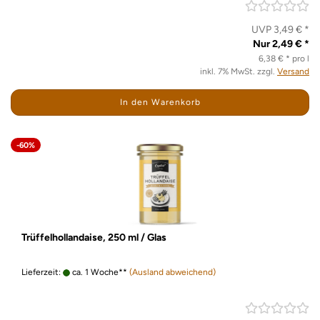
UVP 3,49 € *
Nur 2,49 € *
6,38 € * pro l
inkl. 7% MwSt. zzgl.
Versand
In den Warenkorb
-60%
Trüffelhollandaise, 250 ml / Glas
Lieferzeit:
ca. 1 Woche**
(Ausland abweichend)