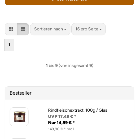
Sortieren nach
pro Seite
Sortieren nach
16 pro Seite
1
1
bis
9
(von insgesamt
9
)
Bestseller
Rindfleischextrakt, 100g / Glas
UVP 17,49 € *
Nur 14,99 € *
149,90 € * pro l