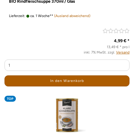
BIO Rindfleischsuppe 370ml / Glas
Lieferzeit:
ca. 1 Woche**
(Ausland abweichend)
4,99 € *
13,49 € * pro l
inkl. 7% MwSt. zzgl.
Versand
In den Warenkorb
TOP