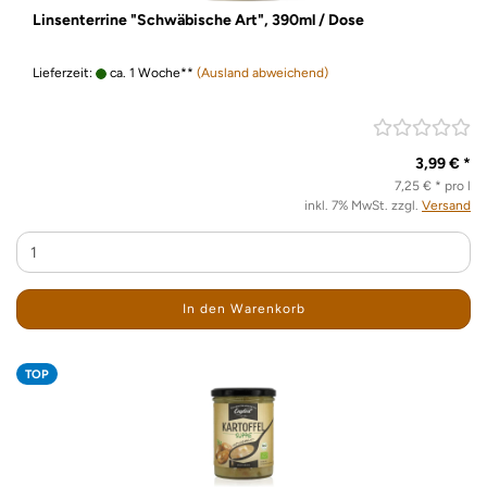
Linsenterrine "Schwäbische Art", 390ml / Dose
Lieferzeit:
ca. 1 Woche**
(Ausland abweichend)
3,99 € *
7,25 € * pro l
inkl. 7% MwSt. zzgl.
Versand
In den Warenkorb
TOP