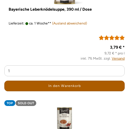
Bayerische Leberknödelsuppe, 390 ml / Dose
Lieferzeit:
ca. 1 Woche**
(Ausland abweichend)
3,79 € *
9,72 € * pro l
inkl. 7% MwSt. zzgl.
Versand
In den Warenkorb
TOP
SOLD OUT