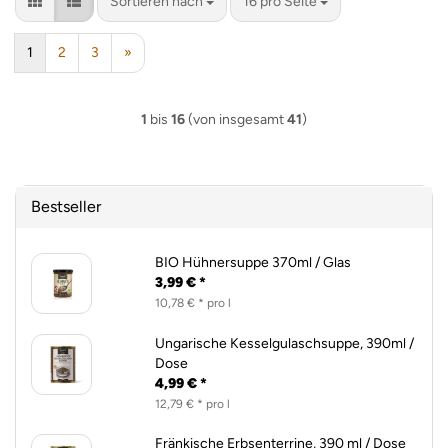
Sortieren nach
pro Seite
Sortieren nach
16 pro Seite
1
2
3
»
1
bis
16
(von insgesamt
41
)
Bestseller
BIO Hühnersuppe 370ml / Glas
3,99 € *
10,78 € * pro l
Ungarische Kesselgulaschsuppe, 390ml /
Dose
4,99 € *
12,79 € * pro l
Fränkische Erbsenterrine, 390 ml / Dose