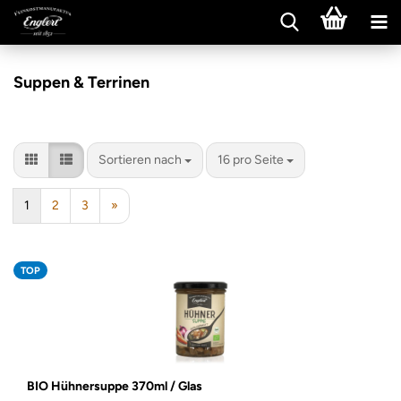
Suppen & Terrinen
Sortieren nach
pro Seite
Sortieren nach
16 pro Seite
1
2
3
»
TOP
BIO Hühnersuppe 370ml / Glas