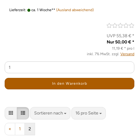
Lieferzeit:
ca. 1 Woche**
(Ausland abweichend)
UVP 55,38 € *
Nur 50,00 € *
11,19 € * pro l
inkl. 7% MwSt. zzgl.
Versand
In den Warenkorb
Sortieren nach
pro Seite
Sortieren nach
16 pro Seite
«
1
2