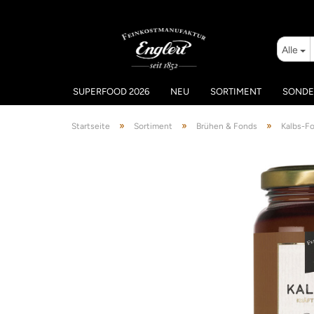
Alle
SUPERFOOD 2026
NEU
SORTIMENT
SONDE
»
»
»
Startseite
Sortiment
Brühen & Fonds
Kalbs-Fo