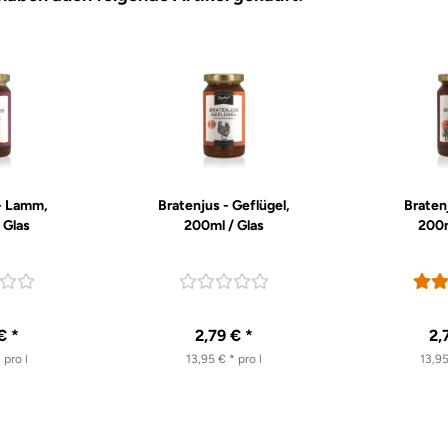
- Lamm,
Bratenjus - Geflügel,
Braten
 Glas
200ml / Glas
200m
€ *
2,79 € *
2,
 pro l
13,95 € * pro l
13,95