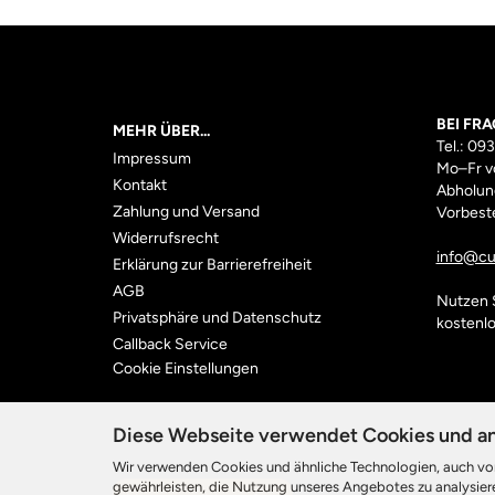
BEI FRA
MEHR ÜBER...
Tel.: 09
Impressum
Mo–Fr
v
Kontakt
Abholung
Zahlung und Versand
Vorbeste
Widerrufsrecht
info@cul
Erklärung zur Barrierefreiheit
AGB
Nutzen 
Privatsphäre und Datenschutz
kostenl
Callback Service
Cookie Einstellungen
Diese Webseite verwendet Cookies und a
Wir verwenden Cookies und ähnliche Technologien, auch von
gewährleisten, die Nutzung unseres Angebotes zu analysiere