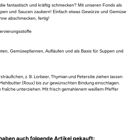
 die fantastisch und kräftig schmecken? Mit unseren Fonds als
Suppen und Saucen zaubern! Einfach etwas Gewürze und Gemüse
hne abschmecken, fertig!
ervierungsstoffe
chten, Gemüsepfannen, Aufläufen und als Basis für Suppen und
rsträußchen, z. B. Lorbeer, Thymian und Petersilie ziehen lassen
Mehlbutter (Roux) bis zur gewünschten Bindung einschlagen.
raîche unterziehen. Mit frisch gemahlenem weißem Pfeffer
 haben auch folgende Artikel gekauft: