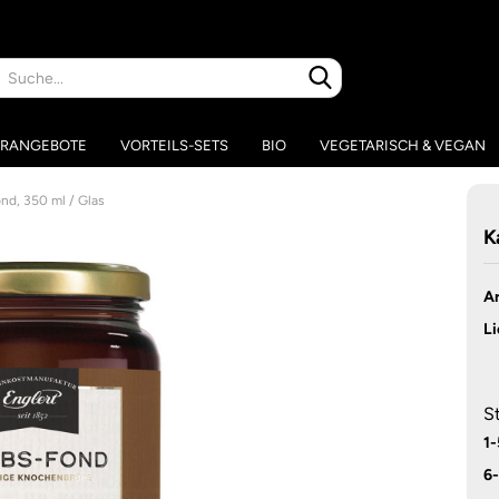
Suche...
RANGEBOTE
VORTEILS-SETS
BIO
VEGETARISCH & VEGAN
nd, 350 ml / Glas
K
Ar
Li
S
1-
6-