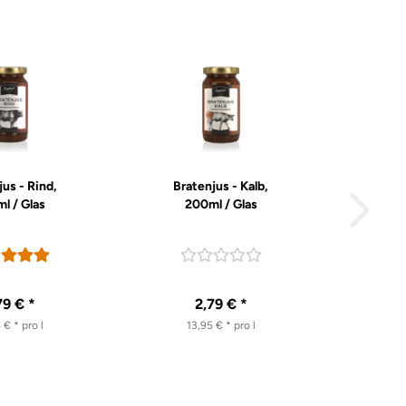
jus - Rind,
Bratenjus - Kalb,
l / Glas
200ml / Glas
79 € *
2,79 € *
 € * pro l
13,95 € * pro l