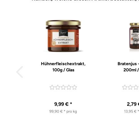
Hühnerfleischextrakt,
Bratenjus 
100g / Glas
200ml /
9,99 € *
2,79 
99,90 € * pro kg
13,95 € *